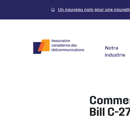
Skip
to
Un nouveau nom pour une nouvelle 
content
Notre
industrie
Comment
Bill C-