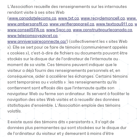
L’Association recueille des renseignements sur les internautes
rendant visite à ses sites Web
(
www.canadatelecoms.ca
,
www.txt.ca
,
www.recyclemoncell.ca
,
www.a
www.ambersansfil.ca
,
www.verifierappareil.ca
,
www.textoau911.ca
,
w
www.conseilSPA.ca
,
www.5gcc.ca
,
www.construitpourlecanada.ca
,
www.telecomsoyezpret.ca
,
www.anniversaireconnecte.ca/
) (collectivement les « sites Web
»). Elle se sert pour ce faire de témoins (communément appelés
« cookies »), c’est-à-dire de fichiers ou documents pouvant être
stockés sur le disque dur de l’ordinateur de l’internaute au
moment de sa visite. Ces témoins peuvent indiquer que le
visiteur a déjà fourni des renseignements personnels et, en
conséquence, aider à accélérer les échanges. Certains témoins
sont temporaires ou « volatils » : les renseignements qu’ils
contiennent sont effacés dès que l’internaute quitte son
navigateur Web ou ferme son ordinateur. Ils servent à faciliter la
navigation des sites Web visités et à recueillir des données
statistiques d’ensemble. L’Association emploie des témoins
volatils.
Il existe aussi des témoins dits « persistants ». Il s’agit de
données plus permanentes qui sont stockées sur le disque dur
de l’ordinateur du visiteur et y demeurent à moins d’être